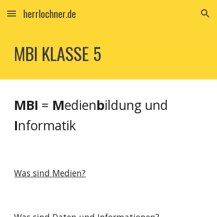
herrlochner.de
Skip to main content
Skip to navigation
MBI KLASSE 5
MBI
=
M
edien
b
ildung und
I
nformatik
Was sind Medien?