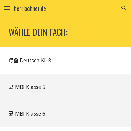
herrlochner.de
Skip to main content
Skip to navigation
WÄHLE DEIN FACH:
🧑‍🏫
Deutsch Kl. 8
💻
MBI K
lasse
5
💻
MBI K
lasse
6